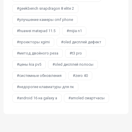
geekbench snapdragon 8 elite 2
улучшение камеры cmf phone
huawei matepad 11.5
mijia n1
проекторы xgimi
oled дисплей дефект
метод двойного реза
t3 pro
цены kia pv5
oled дисплей полосы
системные обновления
zero 40
недорогие клавиатуры для пк
android 16 на galaxy a
amoled смартчасы