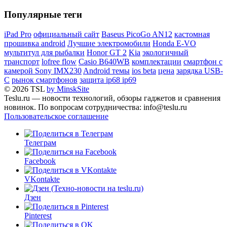
Популярные теги
iPad Pro
официальный сайт
Baseus PicoGo AN12
кастомная
прошивка android
Лучшие электромобили
Honda E-VO
мультитул для рыбалки
Honor GT 2
Kia
экологичный
транспорт
lofree flow
Casio B640WB
комплектации
смартфон с
камерой Sony IMX230
Android темы
ios beta
цена
зарядка USB-
C
рынок смартфонов
защита ip68 ip69
© 2026 TSL
by MinskSite
Teslu.ru — новости технологий, обзоры гаджетов и сравнения
новинок. По вопросам сотрудничества: info@teslu.ru
Пользовательское соглашение
Телеграм
Facebook
VKontakte
Дзен
Pinterest