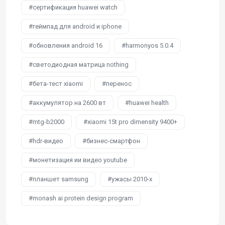
сертификация huawei watch
геймпад для android и iphone
обновления android 16
harmonyos 5.0.4
светодиодная матрица nothing
бета-тест xiaomi
перенос
аккумулятор на 2600 вт
huawei health
mtg-b2000
xiaomi 15t pro dimensity 9400+
hdr-видео
бизнес-смартфон
монетизация ии видео youtube
планшет samsung
ужасы 2010-х
monash ai protein design program