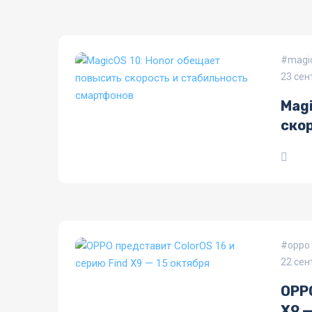
magi
23 сен
Magi
ско
oppo 
22 сен
OPPO
X9 —