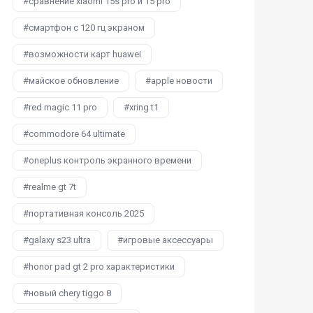
сравнение xiaomi 15s pro и 15 pro
смартфон с 120 гц экраном
возможности карт huawei
майское обновление
apple новости
red magic 11 pro
xring t1
commodore 64 ultimate
oneplus контроль экранного времени
realme gt 7t
портативная консоль 2025
galaxy s23 ultra
игровые аксессуары
honor pad gt 2 pro характеристики
новый chery tiggo 8