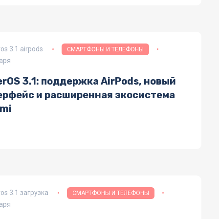
os 3.1 airpods
СМАРТФОНЫ И ТЕЛЕФОНЫ
аря
rOS 3.1: поддержка AirPods, новый
ерфейс и расширенная экосистема
omi
os 3.1 загрузка
СМАРТФОНЫ И ТЕЛЕФОНЫ
аря