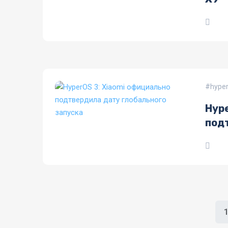
hyper
Hype
под