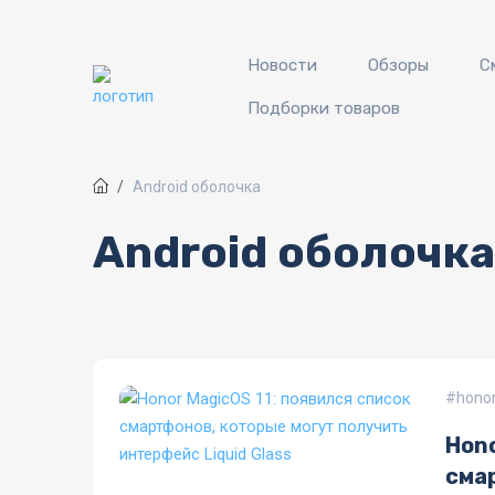
Перейти к основному содержанию
Новости
Обзоры
С
Подборки товаров
Android оболочка
Android оболочка
hono
Hono
сма