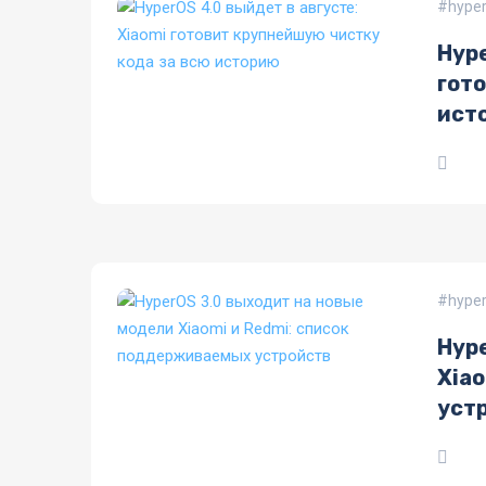
hyper
Hype
гот
ист
hyper
Hyp
Xia
уст