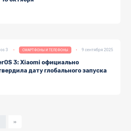
os 3
9 сентября 2025
СМАРТФОНЫ И ТЕЛЕФОНЫ
rOS 3: Xiaomi официально
твердила дату глобального запуска
Следующая страница
1
››