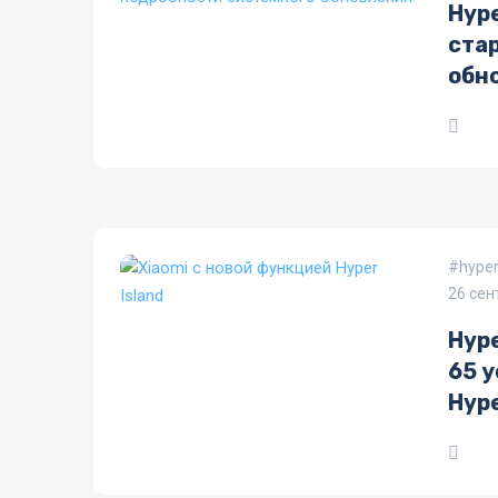
Hyp
ста
обн
hyper
26 сен
Hyp
65 у
Hype