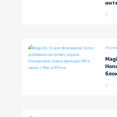
инте
hono
Magi
Hon
блок
Mac 