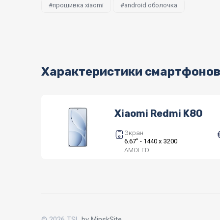
прошивка xiaomi
android оболочка
Характеристики смартфоно
Xiaomi Redmi K80
Экран
6.67" - 1440 x 3200
AMOLED
© 2026 TSL
by MinskSite