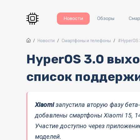
Перейти к основному содержанию
Новости
Обзоры
Сма
Новости
Смартфоны и телефоны
#HyperOS 
HyperOS 3.0 выхо
список поддерж
Xiaomi
запустила вторую фазу бета
добавлены смартфоны Xiaomi 15, 14,
Участие доступно через приложени
моделей.