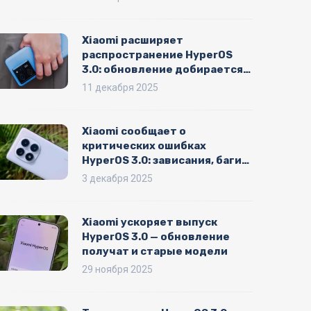
Xiaomi расширяет
распространение HyperOS
3.0: обновление добирается
до моделей трёхлетней
11 декабря 2025
давности
Xiaomi сообщает о
критических ошибках
HyperOS 3.0: зависания, баги
интерфейса и проблемы с
3 декабря 2025
играми
Xiaomi ускоряет выпуск
HyperOS 3.0 — обновление
получат и старые модели
29 ноября 2025