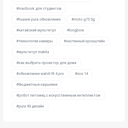
macbook для студентов
huawei pura обновление
moto g75 5g
китайский мультитул
longbow
технологии камеры
настенный кронштейн
мультитул makita
как выбрать проектор для дома
обновление watch fit 4 pro
xos 14
бюджетные наушники
робот питомец с искусственным интеллектом
pura 90 дизайн