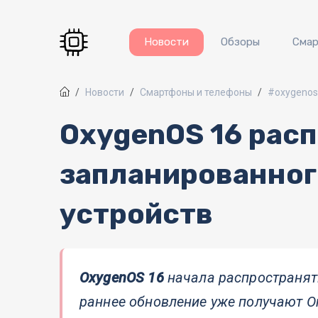
Перейти к основному содержанию
Новости
Обзоры
Сма
Новости
Смартфоны и телефоны
#oxygeno
OxygenOS 16 рас
запланированного
устройств
OxygenOS 16
начала распространят
раннее обновление уже получают One