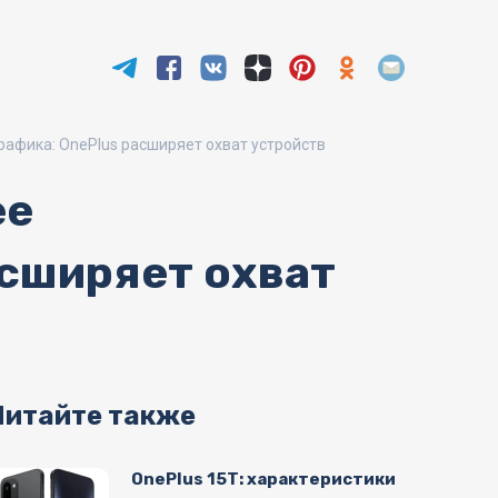
рафика: OnePlus расширяет охват устройств
ее
асширяет охват
Читайте также
OnePlus 15T: характеристики