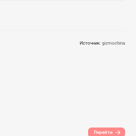
Источник:
gizmochina
в
Перейти