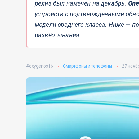
релиз был намечен на декабрь.
One
устройств с подтверждёнными обно
модели среднего класса. Ниже — п
развёртывания.
oxygenos16
Смартфоны и телефоны
27 нояб