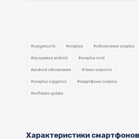
oxygenos16
oneplus
обновления oneplus
прошивка android
oneplus nord
android обновления
техно новости
oneplus oxygenos
смартфоны oneplus
software update
Характеристики смартфоно