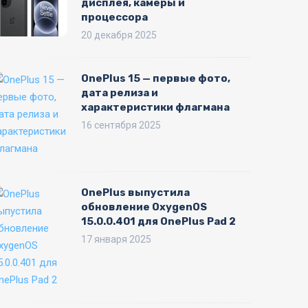
дисплея, камеры и
процессора
20 декабря 2025
OnePlus 15 — первые фото,
дата релиза и
характеристики флагмана
16 сентября 2025
OnePlus выпустила
обновление OxygenOS
15.0.0.401 для OnePlus Pad 2
17 января 2025