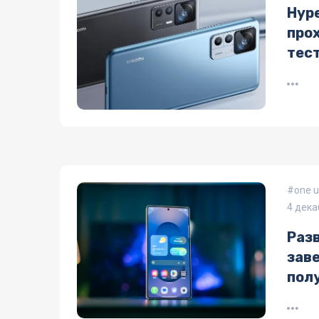
Hype
про
тес
one u
4 дека
Раз
зав
пол