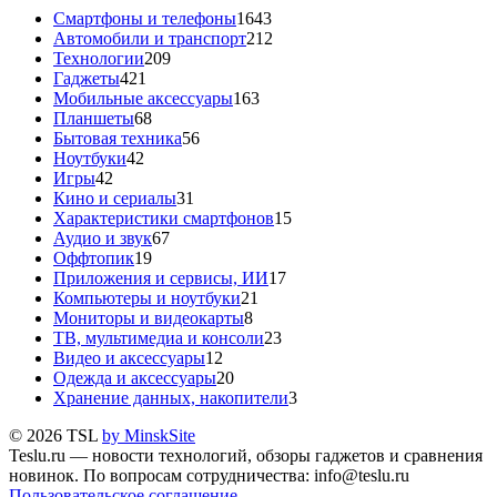
Смартфоны и телефоны
1643
Автомобили и транспорт
212
Технологии
209
Гаджеты
421
Мобильные аксессуары
163
Планшеты
68
Бытовая техника
56
Ноутбуки
42
Игры
42
Кино и сериалы
31
Характеристики смартфонов
15
Аудио и звук
67
Оффтопик
19
Приложения и сервисы, ИИ
17
Компьютеры и ноутбуки
21
Мониторы и видеокарты
8
ТВ, мультимедиа и консоли
23
Видео и аксессуары
12
Одежда и аксессуары
20
Хранение данных, накопители
3
© 2026 TSL
by MinskSite
Teslu.ru — новости технологий, обзоры гаджетов и сравнения
новинок. По вопросам сотрудничества: info@teslu.ru
Пользовательское соглашение