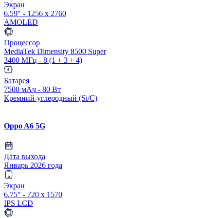
Экран
6.59" - 1256 x 2760
AMOLED
Процессор
MediaTek Dimensity 8500 Super
3400 МГц - 8 (1 + 3 + 4)
Батарея
7500 мАч - 80 Вт
Кремний-углеродный (Si/C)
Oppo A6 5G
Дата выхода
Январь 2026 года
Экран
6.75" - 720 x 1570
IPS LCD