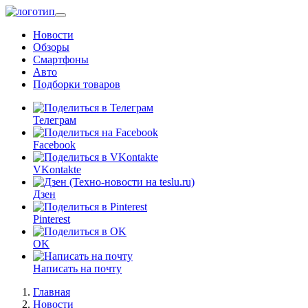
Перейти
к
Новости
основному
Обзоры
содержанию
Смартфоны
Авто
Подборки товаров
Телеграм
Facebook
VKontakte
Дзен
Pinterest
OK
Написать на почту
Главная
Новости