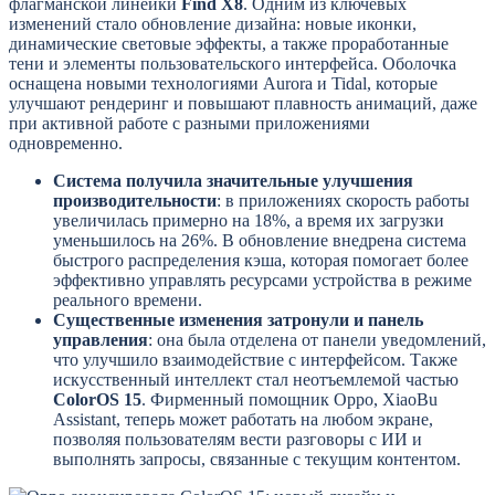
флагманской линейки
Find X8
. Одним из ключевых
изменений стало обновление дизайна: новые иконки,
динамические световые эффекты, а также проработанные
тени и элементы пользовательского интерфейса. Оболочка
оснащена новыми технологиями Aurora и Tidal, которые
улучшают рендеринг и повышают плавность анимаций, даже
при активной работе с разными приложениями
одновременно.
Система получила значительные улучшения
производительности
: в приложениях скорость работы
увеличилась примерно на 18%, а время их загрузки
уменьшилось на 26%. В обновление внедрена система
быстрого распределения кэша, которая помогает более
эффективно управлять ресурсами устройства в режиме
реального времени.
Существенные изменения затронули и панель
управления
: она была отделена от панели уведомлений,
что улучшило взаимодействие с интерфейсом. Также
искусственный интеллект стал неотъемлемой частью
ColorOS 15
. Фирменный помощник Oppo, XiaoBu
Assistant, теперь может работать на любом экране,
позволяя пользователям вести разговоры с ИИ и
выполнять запросы, связанные с текущим контентом.