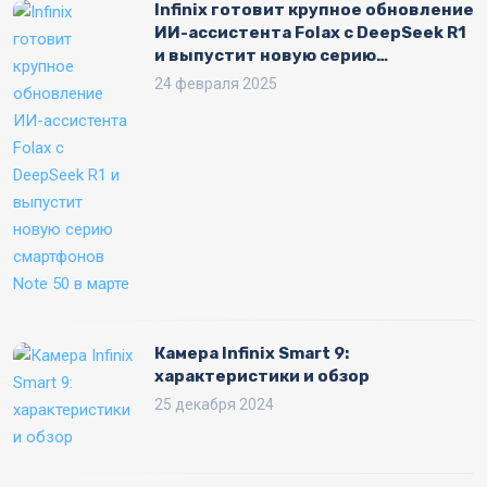
Infinix готовит крупное обновление
ИИ-ассистента Folax с DeepSeek R1
и выпустит новую серию
смартфонов Note 50 в марте
24 февраля 2025
Камера Infinix Smart 9:
характеристики и обзор
25 декабря 2024