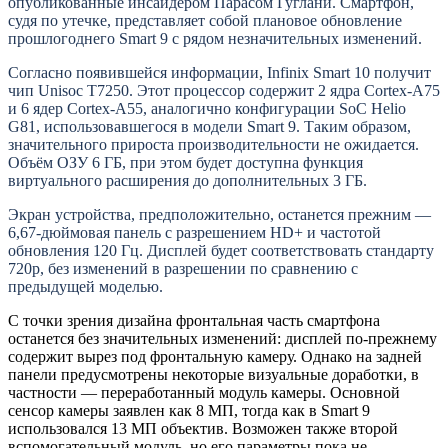
опубликованные инсайдером Парасом Гуглани. Смартфон,
судя по утечке, представляет собой плановое обновление
прошлогоднего Smart 9 с рядом незначительных изменений.
Согласно появившейся информации, Infinix Smart 10 получит
чип Unisoc T7250. Этот процессор содержит 2 ядра Cortex-A75
и 6 ядер Cortex-A55, аналогично конфигурации SoC Helio
G81, использовавшегося в модели Smart 9. Таким образом,
значительного прироста производительности не ожидается.
Объём ОЗУ 6 ГБ, при этом будет доступна функция
виртуального расширения до дополнительных 3 ГБ.
Экран устройства, предположительно, останется прежним —
6,67-дюймовая панель с разрешением HD+ и частотой
обновления 120 Гц. Дисплей будет соответствовать стандарту
720p, без изменений в разрешении по сравнению с
предыдущей моделью.
С точки зрения дизайна фронтальная часть смартфона
останется без значительных изменений: дисплей по-прежнему
содержит вырез под фронтальную камеру. Однако на задней
панели предусмотрены некоторые визуальные доработки, в
частности — переработанный модуль камеры. Основной
сенсор камеры заявлен как 8 МП, тогда как в Smart 9
использовался 13 МП объектив. Возможен также второй
вспомогательный модуль, но его параметры пока не