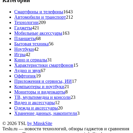
Категории
Смартфоны и телефоны
1643
Автомобили и транспорт
212
Технологии
209
Гаджеты
421
Мобильные аксессуары
163
Планшеты
68
Бытовая техника
56
Ноутбуки
42
Игры
42
Кино и сериалы
31
Характеристики смартфонов
15
Аудио и звук
67
Оффтопик
19
Приложения и сервисы, ИИ
17
Компьютеры и ноутбуки
21
Мониторы и видеокарты
8
ТВ, мультимедиа и консоли
23
Видео и аксессуары
12
Одежда и аксессуары
20
Хранение данных, накопители
3
© 2026 TSL
by MinskSite
Teslu.ru — новости технологий, обзоры гаджетов и сравнения