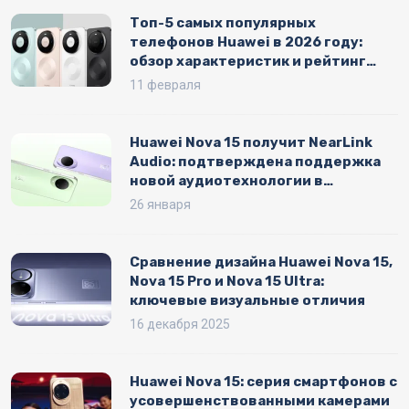
Топ-5 самых популярных
телефонов Huawei в 2026 году:
обзор характеристик и рейтинг
продаж
11 февраля
Huawei Nova 15 получит NearLink
Audio: подтверждена поддержка
новой аудиотехнологии в
HarmonyOS
26 января
Сравнение дизайна Huawei Nova 15,
Nova 15 Pro и Nova 15 Ultra:
ключевые визуальные отличия
16 декабря 2025
Huawei Nova 15: серия смартфонов с
усовершенствованными камерами