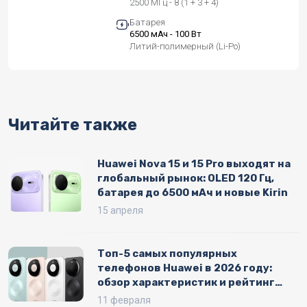
2500 МГц - 8 (1 + 3 + 4)
Батарея
6500 мАч - 100 Вт
Литий-полимерный (Li-Po)
Читайте также
Huawei Nova 15 и 15 Pro выходят на
глобальный рынок: OLED 120 Гц,
батарея до 6500 мАч и новые Kirin
15 апреля
Топ-5 самых популярных
телефонов Huawei в 2026 году:
обзор характеристик и рейтинг
продаж
11 февраля