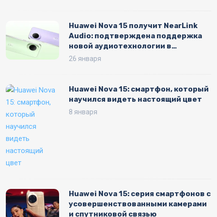
Huawei Nova 15 получит NearLink
Audio: подтверждена поддержка
новой аудиотехнологии в
HarmonyOS
26 января
Huawei Nova 15: смартфон, который
научился видеть настоящий цвет
8 января
Huawei Nova 15: серия смартфонов с
усовершенствованными камерами
и спутниковой связью