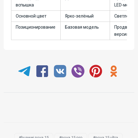
вспышка
LED-модул
Основной цвет
Ярко-зелёный
Светло-зе
Позиционирование
Базовая модель
Продвинут
версия
huawei nova 15
nova 15 pro
nova 15 ultra