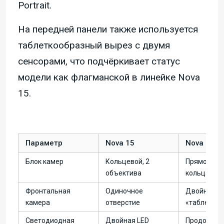
Portrait.
На передней панели также используется
таблеткообразный вырез с двумя
сенсорами, что подчёркивает статус
модели как флагманской в линейке Nova
15.
Параметр
Nova 15
Nova 15 P
Блок камер
Кольцевой, 2
Прямоуголь
объектива
кольца
Фронтальная
Одиночное
Двойная, в
камера
отверстие
«таблетка»
Светодиодная
Двойная LED
Продолгов