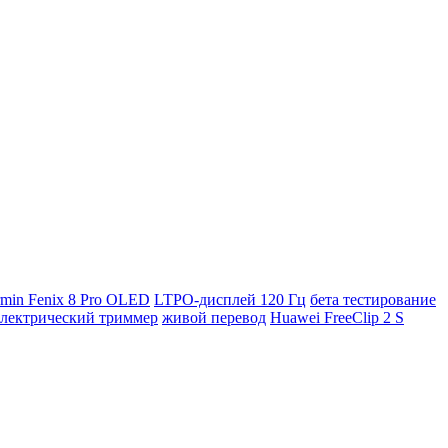
min Fenix 8 Pro OLED
LTPO-дисплей 120 Гц
бета тестирование
электрический триммер
живой перевод
Huawei FreeClip 2 S