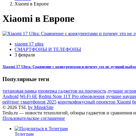
Xiaomi в Европе
Xiaomi в Европе
xiaomi 17 ultra
СМАРТФОНЫ И ТЕЛЕФОНЫ
3 февраля
Xiaomi 17 Ultra: Сравнение с конкурентами и почему это не лучший выбо
Популярные теги
титановая рамка
проверка гаджетов на прочность
лучшие игров
Android
Wi-Fi 6E
Redmi Note 11T Pro обновления
лучшие наушн
рейтинг смартфонов 2025
короткофокусный проектор Xiaomi
б
© 2026 TSL
by MinskSite
Teslu.ru — новости технологий, обзоры гаджетов и сравнения н
Пользовательское соглашение
Телеграм