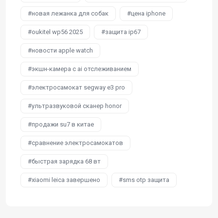
новая лежанка для собак
цена iphone
oukitel wp56 2025
защита ip67
новости apple watch
экшн-камера с ai отслеживанием
электросамокат segway e3 pro
ультразвуковой сканер honor
продажи su7 в китае
сравнение электросамокатов
быстрая зарядка 68 вт
xiaomi leica завершено
sms otp защита