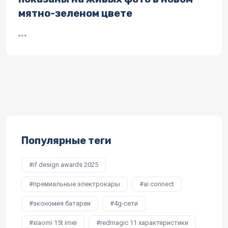
мятно-зеленом цвете
Популярные теги
if design awards 2025
премиальные электрокары
ai connect
экономия батареи
4g-сети
xiaomi 15t imei
redmagic 11 характеристики