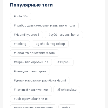
Популярные теги
note 40s
прибор для измерения магнитного поля
xiaomi hyperos 3
субфлагманы honor
nothing
g-shock mtg обзор
новая тв-приставка xiaomi
экран блокировки ios
13 pro+
чемодан xiaomi цена
умная массажная расчёска xiaomi
научный калькулятор
live translate
usb-c powerbank 45 вт
снаряжение для туризма
rdna 3