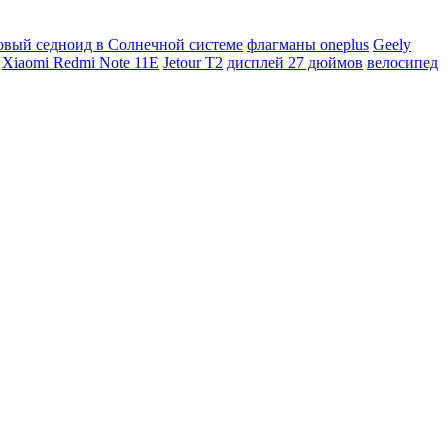
овый седноид в Солнечной системе
флагманы oneplus
Geely
Xiaomi Redmi Note 11E
Jetour T2
дисплей 27 дюймов
велосипед