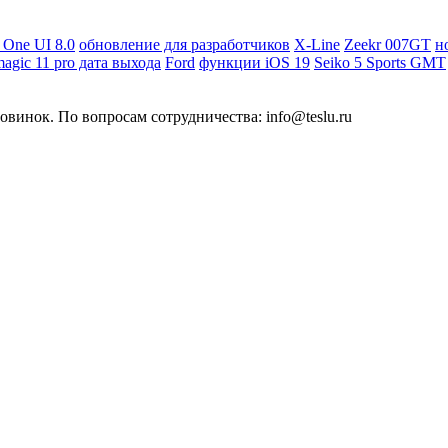
 One UI 8.0
обновление для разработчиков
X-Line
Zeekr 007GT
н
magic 11 pro дата выхода
Ford
функции iOS 19
Seiko 5 Sports GMT
овинок. По вопросам сотрудничества: info@teslu.ru