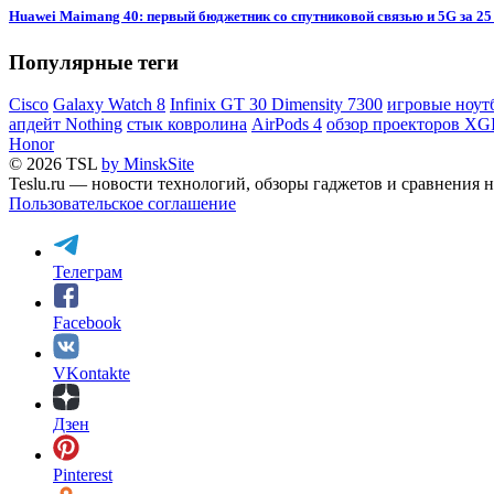
Huawei Maimang 40: первый бюджетник со спутниковой связью и 5G за 25
Популярные теги
Cisco
Galaxy Watch 8
Infinix GT 30 Dimensity 7300
игровые ноут
апдейт Nothing
стык ковролина
AirPods 4
обзор проекторов XG
Honor
© 2026 TSL
by MinskSite
Teslu.ru — новости технологий, обзоры гаджетов и сравнения н
Пользовательское соглашение
Телеграм
Facebook
VKontakte
Дзен
Pinterest