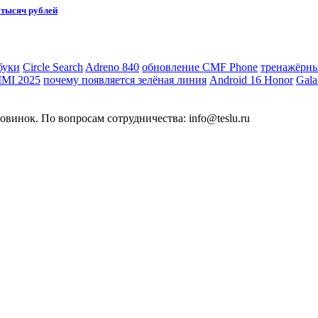
 тысяч рублей
буки
Circle Search
Adreno 840
обновление CMF Phone
тренажёрны
IMI 2025
почему появляется зелёная линия
Android 16 Honor
Gala
овинок. По вопросам сотрудничества: info@teslu.ru