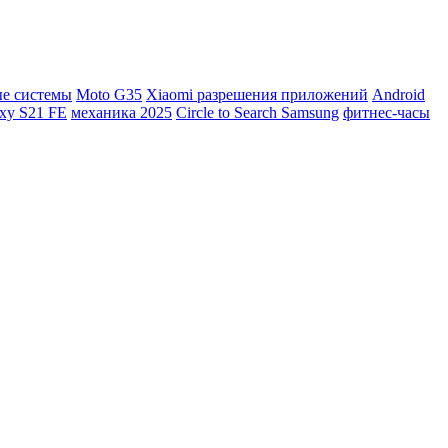
е системы
Moto G35
Xiaomi разрешения приложений
Android
xy S21 FE
механика 2025
Circle to Search Samsung
фитнес-часы