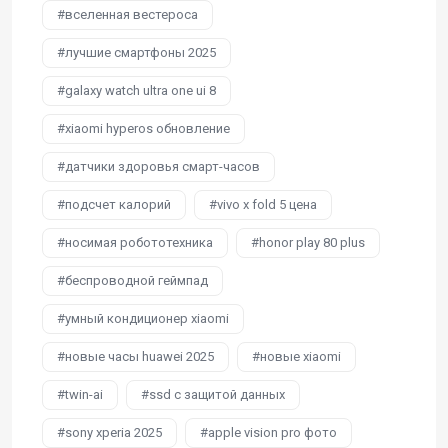
вселенная вестероса
лучшие смартфоны 2025
galaxy watch ultra one ui 8
xiaomi hyperos обновление
датчики здоровья смарт-часов
подсчет калорий
vivo x fold 5 цена
носимая робототехника
honor play 80 plus
беспроводной геймпад
умный кондиционер xiaomi
новые часы huawei 2025
новые xiaomi
twin-ai
ssd с защитой данных
sony xperia 2025
apple vision pro фото