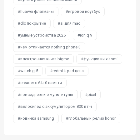
huawei флагманы
игровой ноутбук
dlc покрытие
ai для mac
умные устройства 2025
ioniq 9
чем отличается nothing phone 3
электронная книга bigme
функции ии xiaomi
watch gt5
redmi k pad цена
ereader с 64 гб памяти
повседневные мультитулы
pixel
велосипед с аккумулятором 800 вт·ч
новинка samsung
глобальный релиз honor