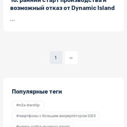
18: ранний старт производства и
возможный отказ от Dynamic Island
Следующая страница
1
››
Популярные теги
m2a starship
смартфоны с большим аккумулятором 2025
купить робот-пылесос xiaomi