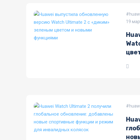
huawe
19 мар
Hua
Watc
цве
huawe
Huaw
гло
нов