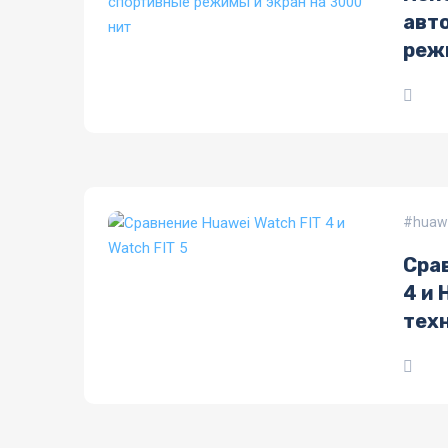
авт
реж
huawe
Сра
4 и 
тех
фун