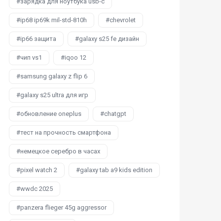
зарядка для ноутбука usb-c
ip68 ip69k mil-std-810h
chevrolet
ip66 защита
galaxy s25 fe дизайн
чип vs1
iqoo 12
samsung galaxy z flip 6
galaxy s25 ultra для игр
обновление oneplus
chatgpt
тест на прочность смартфона
немецкое серебро в часах
pixel watch 2
galaxy tab a9 kids edition
wwdc 2025
panzera flieger 45g aggressor