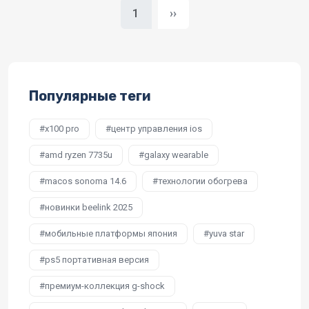
Следующая страница
1
››
Популярные теги
x100 pro
центр управления ios
amd ryzen 7735u
galaxy wearable
macos sonoma 14.6
технологии обогрева
новинки beelink 2025
мобильные платформы япония
yuva star
ps5 портативная версия
премиум-коллекция g-shock