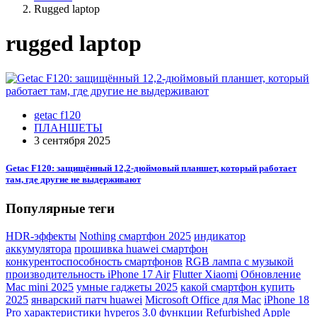
Rugged laptop
rugged laptop
getac f120
ПЛАНШЕТЫ
3 сентября 2025
Getac F120: защищённый 12,2-дюймовый планшет, который работает
там, где другие не выдерживают
Популярные теги
HDR-эффекты
Nothing смартфон 2025
индикатор
аккумулятора
прошивка huawei смартфон
конкурентоспособность смартфонов
RGB лампа с музыкой
производительность iPhone 17 Air
Flutter Xiaomi
Обновление
Mac mini 2025
умные гаджеты 2025
какой смартфон купить
2025
январский патч huawei
Microsoft Office для Mac
iPhone 18
Pro характеристики
hyperos 3.0 функции
Refurbished Apple