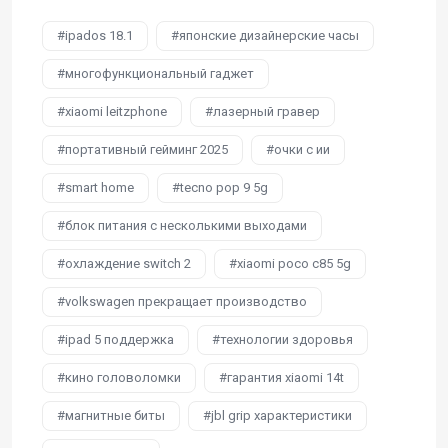
ipados 18.1
японские дизайнерские часы
многофункциональный гаджет
xiaomi leitzphone
лазерный гравер
портативный гейминг 2025
очки с ии
smart home
tecno pop 9 5g
блок питания с несколькими выходами
охлаждение switch 2
xiaomi poco c85 5g
volkswagen прекращает производство
ipad 5 поддержка
технологии здоровья
кино головоломки
гарантия xiaomi 14t
магнитные биты
jbl grip характеристики