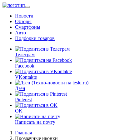
Перейти
к
Новости
основному
Обзоры
содержанию
Смартфоны
Авто
Подборки товаров
Телеграм
Facebook
VKontakte
Дзен
Pinterest
OK
Написать на почту
Главная
Прозрачные иконки