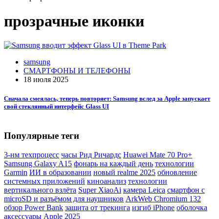
прозрачные иконки
samsung
СМАРТФОНЫ И ТЕЛЕФОНЫ
18 июля 2025
Сначала смеялась, теперь повторяет: Samsung вслед за Apple запускает
свой стеклянный интерфейс Glass UI
Популярные теги
3-нм техпроцесс
часы Рид Ричардс
Huawei Mate 70 Pro+
Samsung Galaxy A15
фонарь на каждый день
технологии
Garmin
ИИ в образовании
новый realme 2025
обновление
системных приложений
киноанализ
технологии
вертикального взлёта
Super XiaoAi
камера Leica
смартфон с
microSD и разъёмом для наушников
ArkWeb Chromium 132
обзор Power Bank
защита от трекинга
изгиб iPhone
оболочка
аксессуары Apple 2025