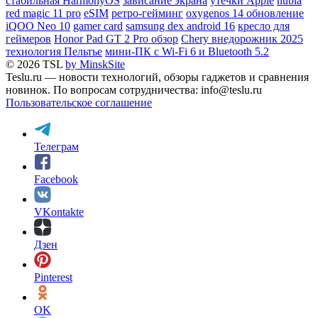
стабильная HarmonyOS
зависание экрана
утечки Apple
nubia
red magic 11 pro
eSIM
ретро-гейминг
oxygenos 14 обновление
iQOO Neo 10
gamer card
samsung dex android 16
кресло для
геймеров
Honor Pad GT 2 Pro обзор
Chery внедорожник 2025
технология Пельтье
мини-ПК с Wi-Fi 6 и Bluetooth 5.2
© 2026 TSL
by MinskSite
Teslu.ru — новости технологий, обзоры гаджетов и сравнения
новинок. По вопросам сотрудничества: info@teslu.ru
Пользовательское соглашение
Телеграм
Facebook
VKontakte
Дзен
Pinterest
OK