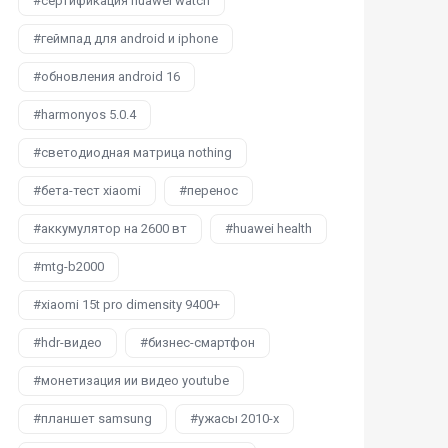
сертификация huawei watch
геймпад для android и iphone
обновления android 16
harmonyos 5.0.4
светодиодная матрица nothing
бета-тест xiaomi
перенос
аккумулятор на 2600 вт
huawei health
mtg-b2000
xiaomi 15t pro dimensity 9400+
hdr-видео
бизнес-смартфон
монетизация ии видео youtube
планшет samsung
ужасы 2010-х