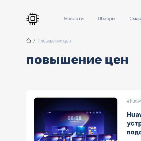
Перейти к основному содержанию
Новости
Обзоры
Сма
Повышение цен
повышение цен
huaw
Hua
устр
под