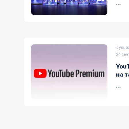
yout
24 сен
You
на т