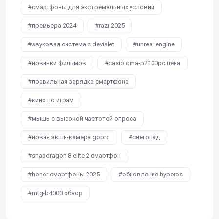
смартфоны для экстремальных условий
премьера 2024
razr 2025
звуковая система с devialet
unreal engine
новинки фильмов
casio gma-p2100pc цена
правильная зарядка смартфона
кино по играм
мышь с высокой частотой опроса
новая экшн-камера gopro
снегопад
snapdragon 8 elite 2 смартфон
honor смартфоны 2025
обновление hyperos
mtg-b4000 обзор