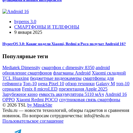
hyperos 3.0
СМАРТФОНЫ И ТЕЛЕФОНЫ
9 января 2025
HyperOS 3.0: Какие модели Xiaomi, Redmi и Poco получат Android 16?
Популярные теги
Mediatek Dimensity
смартфон с dimensity 8350
android
обновление смартфонов
флагманы Android
Xiaomi складной
TCL Huaxing
бюджетные видеокамеры
смартфоны для
гейминга
Топ-10
цена Pixel 10
обзор техники
Galaxy M
топ-10
сериалов
Fenix 8 microLED
презентация Apple 2025
Зарубежное кино
емкость аккумулятора 5110 мАч
Android 16
OPPO
Xiaomi Redmi POCO
спутниковая связь смартфоны
© 2026 TSL
by MinskSite
Teslu.ru — новости технологий, обзоры гаджетов и сравнения
новинок. По вопросам сотрудничества: info@teslu.ru
Пользовательское соглашение