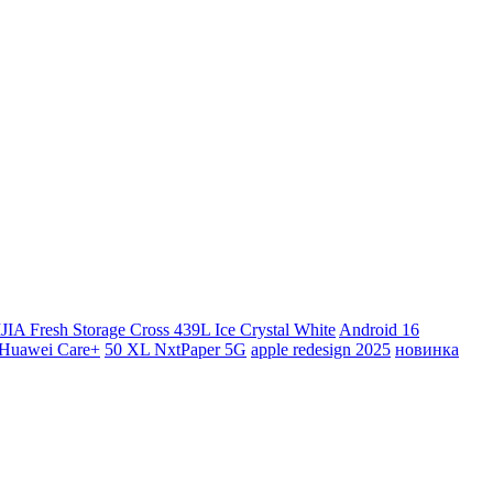
JIA Fresh Storage Cross 439L Ice Crystal White
Android 16
Huawei Care+
50 XL NxtPaper 5G
apple redesign 2025
новинка