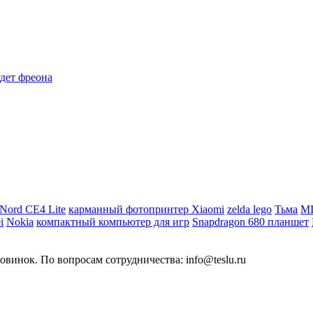
Nord CE4 Lite
карманный фотопринтер Xiaomi
zelda lego
Тьма
MI
i
Nokia
компактный компьютер для игр
Snapdragon 680 планшет
овинок. По вопросам сотрудничества: info@teslu.ru