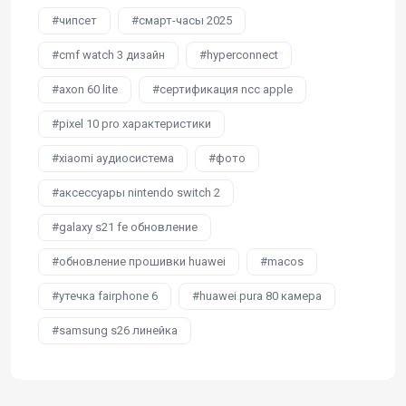
чипсет
смарт-часы 2025
cmf watch 3 дизайн
hyperconnect
axon 60 lite
сертификация ncc apple
pixel 10 pro характеристики
xiaomi аудиосистема
фото
аксессуары nintendo switch 2
galaxy s21 fe обновление
обновление прошивки huawei
macos
утечка fairphone 6
huawei pura 80 камера
samsung s26 линейка