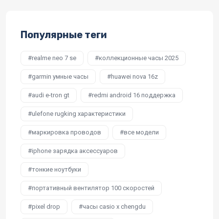
Популярные теги
realme neo 7 se
коллекционные часы 2025
garmin умные часы
huawei nova 16z
audi e-tron gt
redmi android 16 поддержка
ulefone rugking характеристики
маркировка проводов
все модели
iphone зарядка аксессуаров
тонкие ноутбуки
портативный вентилятор 100 скоростей
pixel drop
часы casio x chengdu