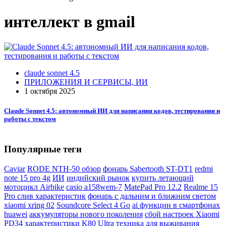
интеллект в gmail
claude sonnet 4.5
ПРИЛОЖЕНИЯ И СЕРВИСЫ, ИИ
1 октября 2025
Claude Sonnet 4.5: автономный ИИ для написания кодов, тестирования и
работы с текстом
Популярные теги
Caviar
RODE NTH-50 обзор
фонарь Sabertooth ST-DT1
redmi
note 15 pro 4g
ИИ
индийский рынок
купить летающий
мотоцикл Airbike
casio a158wem-7
MatePad Pro 12.2
Realme 15
Pro слив характеристик
фонарь с дальним и ближним светом
xiaomi xring 02
Soundcore Select 4 Go
ai функции в смартфонах
huawei
аккумуляторы нового поколения
сбой настроек Xiaomi
PD34
характеристики K80 Ultra
техника для выживания