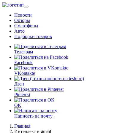
Перейти
к
Новости
основному
Обзоры
содержанию
Смартфоны
Авто
Подборки товаров
Телеграм
Facebook
VKontakte
Дзен
Pinterest
OK
Написать на почту
Главная
Интеллект в gmail