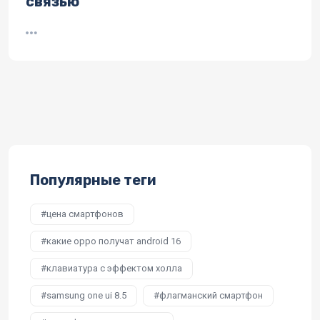
связью
Популярные теги
цена смартфонов
какие oppo получат android 16
клавиатура с эффектом холла
samsung one ui 8.5
флагманский смартфон