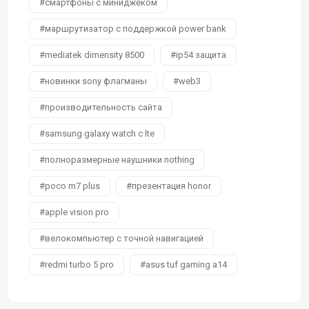
смартфоны с миниджеком
маршрутизатор с поддержкой power bank
mediatek dimensity 8500
ip54 защита
новинки sony флагманы
web3
производительность сайта
samsung galaxy watch с lte
полноразмерные наушники nothing
poco m7 plus
презентация honor
apple vision pro
велокомпьютер с точной навигацией
redmi turbo 5 pro
asus tuf gaming a14