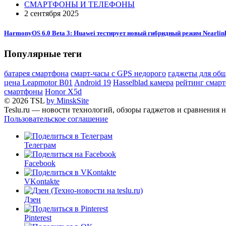
СМАРТФОНЫ И ТЕЛЕФОНЫ
2 сентября 2025
HarmonyOS 6.0 Beta 3: Huawei тестирует новый гибридный режим Nearlink
Популярные теги
батарея смартфона
смарт-часы с GPS недорого
гаджеты для общ
цена Leapmotor B01
Android 19
Hasselblad камера
рейтинг смар
смартфоны
Honor X5d
© 2026 TSL
by MinskSite
Teslu.ru — новости технологий, обзоры гаджетов и сравнения н
Пользовательское соглашение
Телеграм
Facebook
VKontakte
Дзен
Pinterest