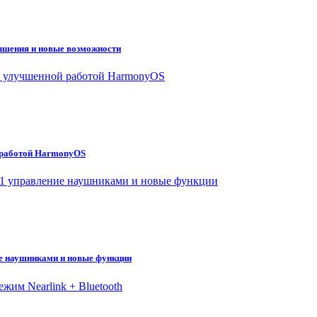
учшения и новые возможности
й работой HarmonyOS
ие наушниками и новые функции