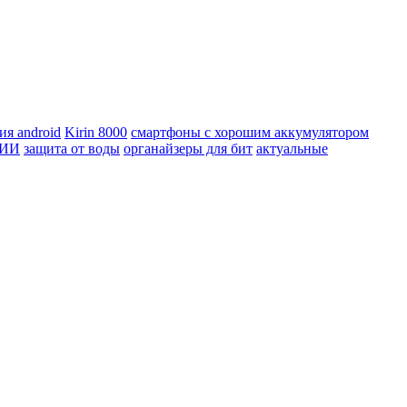
я android
Kirin 8000
смартфоны с хорошим аккумулятором
 ИИ
защита от воды
органайзеры для бит
актуальные