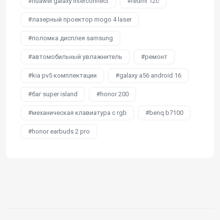
huawei galaxy interconnect
redmi 12c
лазерный проектор mogo 4 laser
поломка дисплея samsung
автомобильный увлажнитель
ремонт
kia pv5 комплектации
galaxy a56 android 16
баг super island
honor 200
механическая клавиатура с rgb
benq b7100
honor earbuds 2 pro