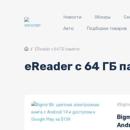
Перейти к основному содержанию
Новости
Обзоры
См
Авто
Подборки товаров
EReader с 64 ГБ памяти
eReader с 64 ГБ 
bigm
Bigm
Andr