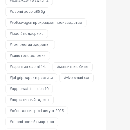
охлаждение switch 2
xiaomi poco c85 5g
volkswagen прекращает производство
ipad 5 поддержка
технологии здоровья
кино головоломки
гарантия xiaomi 14t
магнитные биты
jbl grip характеристики
vivo smart car
apple watch series 10
портативный гаджет
обновление pixel август 2025
xiaomi новый смартфон