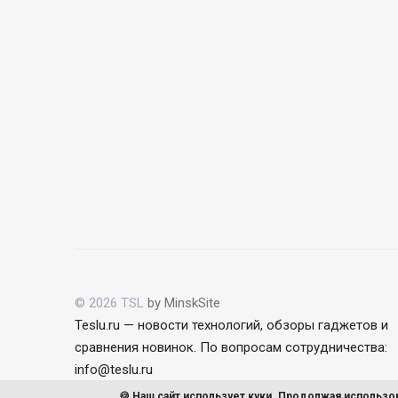
© 2026 TSL
by MinskSite
Teslu.ru — новости технологий, обзоры гаджетов и
сравнения новинок. По вопросам сотрудничества:
info@teslu.ru
Пользовательское соглашение
🍪 Наш сайт использует куки. Продолжая использо