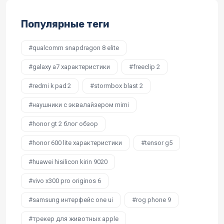
Популярные теги
qualcomm snapdragon 8 elite
galaxy a7 характеристики
freeclip 2
redmi k pad 2
stormbox blast 2
наушники с эквалайзером mimi
honor gt 2 блог обзор
honor 600 lite характеристики
tensor g5
huawei hisilicon kirin 9020
vivo x300 pro originos 6
samsung интерфейс one ui
rog phone 9
трекер для животных apple