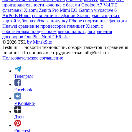
производительности
колонка с басами
Gooloo A7
VoLTE
флагманы Xiaomi
Zenith Pro Mimi EQ
Garmin vivoactive 6
AirPods Honor
сравнение телефонов Xiaomi
умная щетка с
картой зубов
кешбэк за покупку iPhone
спортивные функции
Huawei
сравнение процессоров
планшет Xiaomi с
собственным процессором
выбор папки для хранения
договоров
OnePlus Nord CE6 Lite
© 2026 TSL
by MinskSite
Teslu.ru — новости технологий, обзоры гаджетов и сравнения
новинок. По вопросам сотрудничества: info@teslu.ru
Пользовательское соглашение
Телеграм
Facebook
VKontakte
Дзен
Pinterest