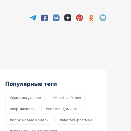
Популярные теги
фильмы ужасов
e. coli ии белок
mip-дисплей
колман доминго
oppo новые модели
android-флагман