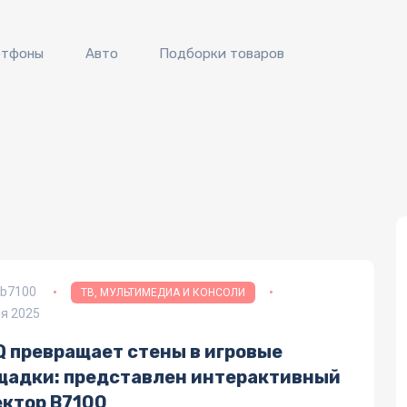
ртфоны
Авто
Подборки товаров
 b7100
ТВ, МУЛЬТИМЕДИА И КОНСОЛИ
я 2025
Q превращает стены в игровые
щадки: представлен интерактивный
ектор B7100