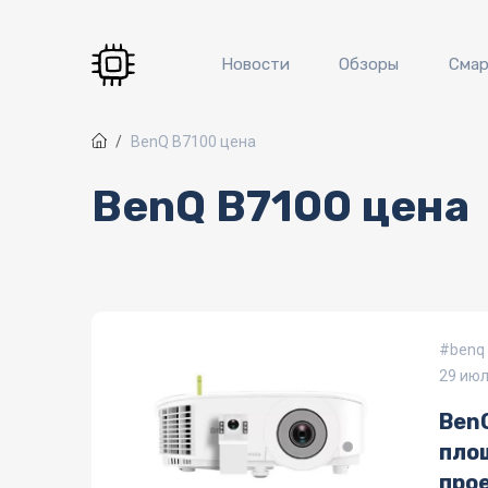
Перейти к основному содержанию
Новости
Обзоры
Сма
BenQ B7100 цена
BenQ B7100 цена
benq
29 июл
Ben
пло
про