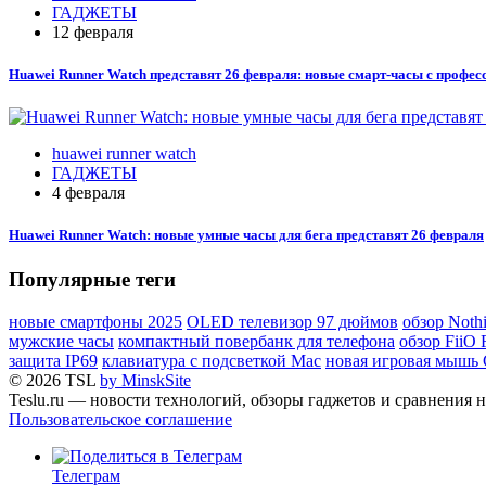
ГАДЖЕТЫ
12 февраля
Huawei Runner Watch представят 26 февраля: новые смарт-часы с профе
huawei runner watch
ГАДЖЕТЫ
4 февраля
Huawei Runner Watch: новые умные часы для бега представят 26 февраля
Популярные теги
новые смартфоны 2025
OLED телевизор 97 дюймов
обзор Noth
мужские часы
компактный повербанк для телефона
обзор FiiO
защита IP69
клавиатура с подсветкой Mac
новая игровая мышь C
© 2026 TSL
by MinskSite
Teslu.ru — новости технологий, обзоры гаджетов и сравнения н
Пользовательское соглашение
Телеграм