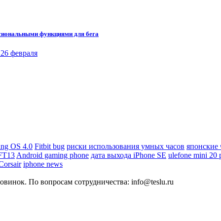
ссиональными функциями для бега
ing OS 4.0
Fitbit bug
риски использования умных часов
японские 
 FT13
Android gaming phone
дата выхода iPhone SE
ulefone mini 20 
orsair
iphone news
овинок. По вопросам сотрудничества: info@teslu.ru