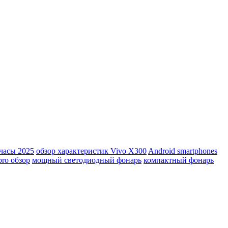
часы 2025
обзор характеристик Vivo X300
Android smartphones
pro обзор
мощный светодиодный фонарь
компактный фонарь