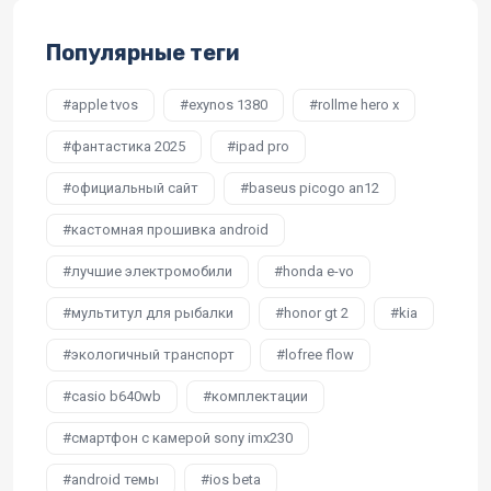
Популярные теги
apple tvos
exynos 1380
rollme hero x
фантастика 2025
ipad pro
официальный сайт
baseus picogo an12
кастомная прошивка android
лучшие электромобили
honda e-vo
мультитул для рыбалки
honor gt 2
kia
экологичный транспорт
lofree flow
casio b640wb
комплектации
смартфон с камерой sony imx230
android темы
ios beta