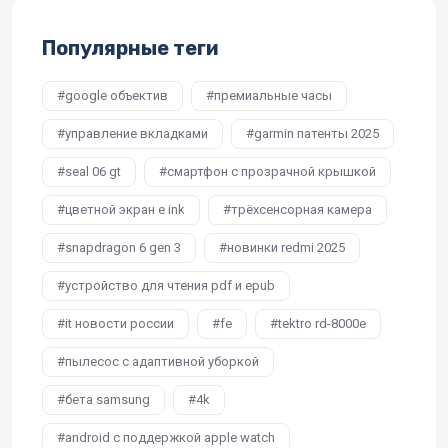
Популярные теги
google объектив
премиальные часы
управление вкладками
garmin патенты 2025
seal 06 gt
смартфон с прозрачной крышкой
цветной экран e ink
трёхсенсорная камера
snapdragon 6 gen 3
новинки redmi 2025
устройство для чтения pdf и epub
it новости россии
fe
tektro rd-8000e
пылесос с адаптивной уборкой
бета samsung
4k
android с поддержкой apple watch