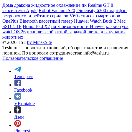
Дома дракона
жидкостное охлаждение пк
Realme GT 8
экосистема Apple
Robot Vacuum S20
Dimensity 6300 смартфон
ретро консоли
рейтинг сериалов
V60s
список смартфонов
OnePlus
Bluetooth кассетный плеер
Huawei Watch Buds 2
Mac
SSD 4 ТБ
Honor Pad X7
патч безопасности Huawei
клавиатура
watchOS 26
планшет с обратной зарядкой
щетка для купания
животных
© 2026 TSL
by MinskSite
Teslu.ru — новости технологий, обзоры гаджетов и сравнения
новинок. По вопросам сотрудничества: info@teslu.ru
Пользовательское соглашение
Телеграм
Facebook
VKontakte
Дзен
Pinterest