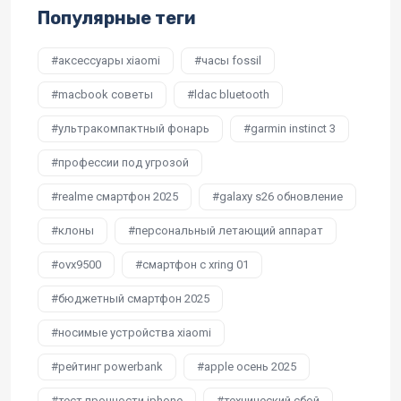
Популярные теги
аксессуары xiaomi
часы fossil
macbook советы
ldac bluetooth
ультракомпактный фонарь
garmin instinct 3
профессии под угрозой
realme смартфон 2025
galaxy s26 обновление
клоны
персональный летающий аппарат
ovx9500
смартфон с xring 01
бюджетный смартфон 2025
носимые устройства xiaomi
рейтинг powerbank
apple осень 2025
тест прочности iphone
технический сбой