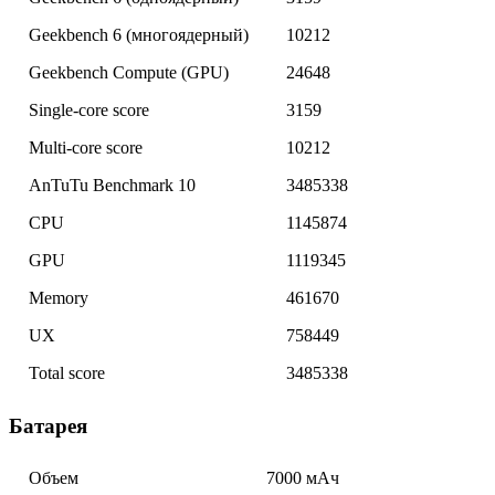
Geekbench 6 (многоядерный)
10212
Geekbench Compute (GPU)
24648
Single-core score
3159
Multi-core score
10212
AnTuTu Benchmark 10
3485338
CPU
1145874
GPU
1119345
Memory
461670
UX
758449
Total score
3485338
Батарея
Объем
7000 мАч