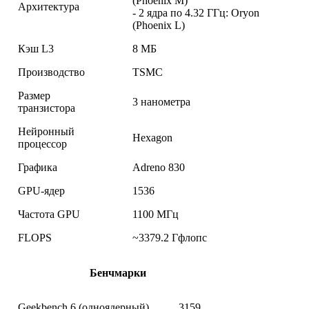
(Phoenix M)
Архитектура
- 2 ядра по 4.32 ГГц: Oryon
(Phoenix L)
Кэш L3
8 МБ
Производство
TSMC
Размер
3 нанометра
транзистора
Нейронный
Hexagon
процессор
Графика
Adreno 830
GPU-ядер
1536
Частота GPU
1100 МГц
FLOPS
~3379.2 Гфлопс
Бенчмарки
Geekbench 6 (одноядерный)
3159