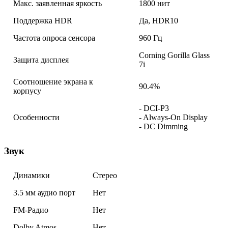
Макс. заявленная яркость
1800 нит
Поддержка HDR
Да, HDR10
Частота опроса сенсора
960 Гц
Corning Gorilla Glass
Защита дисплея
7i
Соотношение экрана к
90.4%
корпусу
- DCI-P3
Особенности
- Always-On Display
- DC Dimming
Звук
Динамики
Стерео
3.5 мм аудио порт
Нет
FM-Радио
Нет
Dolby Atmos
Нет