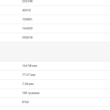
232348
46910
105801
164959
550018
164.58 мм
77.37 мм
7.38 мм
183 грамма
IP69