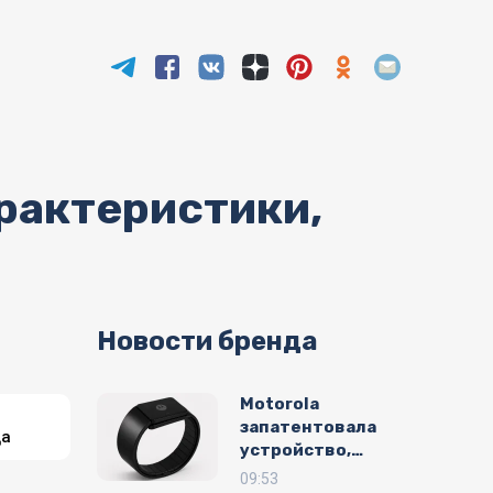
арактеристики,
Новости бренда
Motorola
запатентовала
да
устройство,
объединяющее
09:53