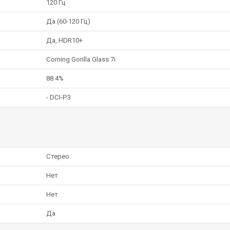
120 Гц
Да (60-120 Гц)
Да, HDR10+
Corning Gorilla Glass 7i
88.4%
- DCI-P3
Стерео
Нет
Нет
Да