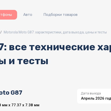
ртфоны
Авто
Подборки товаров
Motorola Moto G87: характеристики, дата выхода, цены и тесты
7: все технические х
ы и тесты
oto G87
Дата выхода
Апрель 2026 го
 мм x 77.37 x 7.38 мм