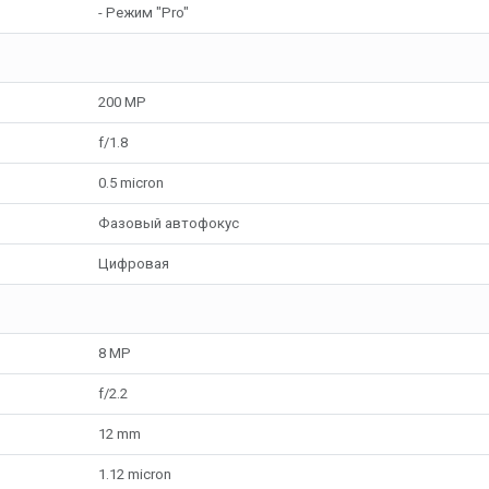
- Режим "Pro"
200 MP
f/1.8
0.5 micron
Фазовый автофокус
Цифровая
8 MP
f/2.2
12 mm
1.12 micron