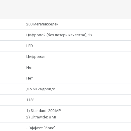
200 мегапикселей
Цифровой (без потери качества), 2x
LED
Цифровая
Нет
Нет
До 60 кадров/с
118°
1) Standard: 200 MP
2) Ultrawide: 8 MP
- Эффект "боке"