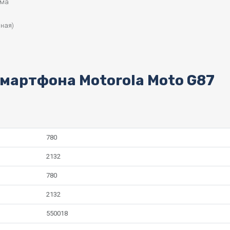
ема
нная)
мартфона Motorola Moto G87
780
2132
780
2132
550018