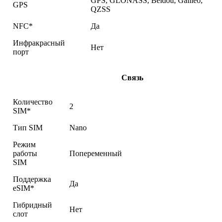
GPS, GLONASS, Beidou, Galileo,
GPS
QZSS
NFC*
Да
Инфракрасный
Нет
порт
Связь
Количество
2
SIM*
Тип SIM
Nano
Режим
работы
Попеременный
SIM
Поддержка
Да
eSIM*
Гибридный
Нет
слот