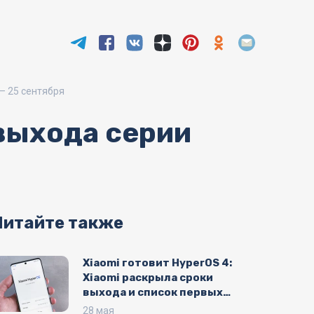
— 25 сентября
выхода серии
Читайте также
Xiaomi готовит HyperOS 4:
Xiaomi раскрыла сроки
выхода и список первых
устройств
28 мая