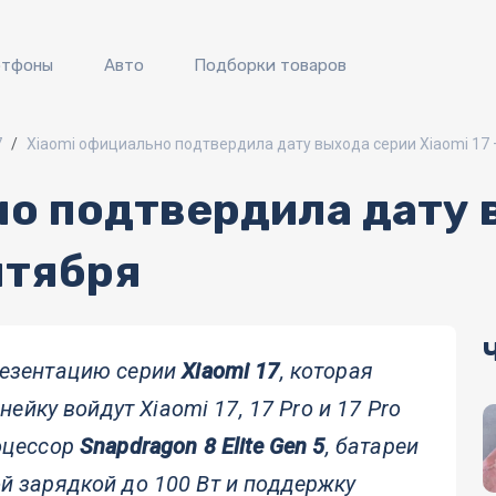
ртфоны
Авто
Подборки товаров
7
Xiaomi официально подтвердила дату выхода серии Xiaomi 17 
но подтвердила дату 
нтября
езентацию серии
Xiaomi 17
, которая
нейку войдут Xiaomi 17, 17 Pro и 17 Pro
оцессор
Snapdragon 8 Elite Gen 5
, батареи
й зарядкой до 100 Вт и поддержку