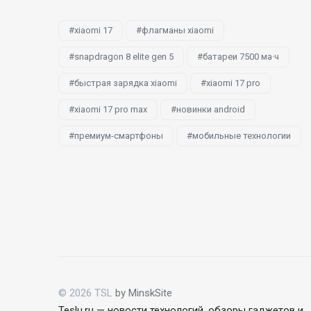
xiaomi 17
флагманы xiaomi
snapdragon 8 elite gen 5
батареи 7500 ма·ч
быстрая зарядка xiaomi
xiaomi 17 pro
xiaomi 17 pro max
новинки android
премиум-смартфоны
мобильные технологии
© 2026 TSL
by MinskSite
Teslu.ru — новости технологий, обзоры гаджетов и