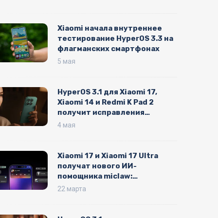
Xiaomi начала внутреннее
тестирование HyperOS 3.3 на
флагманских смартфонах
5 мая
HyperOS 3.1 для Xiaomi 17,
Xiaomi 14 и Redmi K Pad 2
получит исправления
батареи, галереи и
4 мая
интерфейса
Xiaomi 17 и Xiaomi 17 Ultra
получат нового ИИ-
помощника miclaw:
стартовало глобальное
22 марта
тестирование