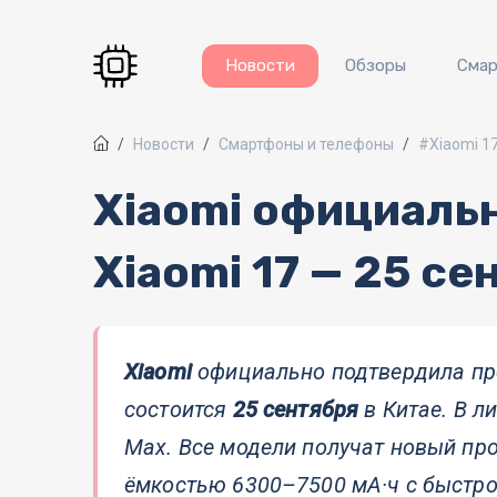
Перейти к основному содержанию
Новости
Обзоры
Сма
Новости
Смартфоны и телефоны
#Xiaomi 1
Xiaomi официаль
Xiaomi 17 — 25 се
Xiaomi
официально подтвердила пр
состоится
25 сентября
в Китае. В ли
Max. Все модели получат новый пр
ёмкостью 6300–7500 мА·ч с быстро