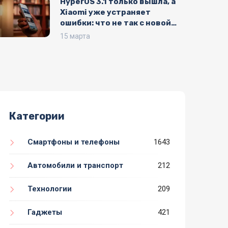
HyperOS 3.1 только вышла, а
Xiaomi уже устраняет
ошибки: что не так с новой
прошивкой
15 марта
Категории
Смартфоны и телефоны
1643
Автомобили и транспорт
212
Технологии
209
Гаджеты
421